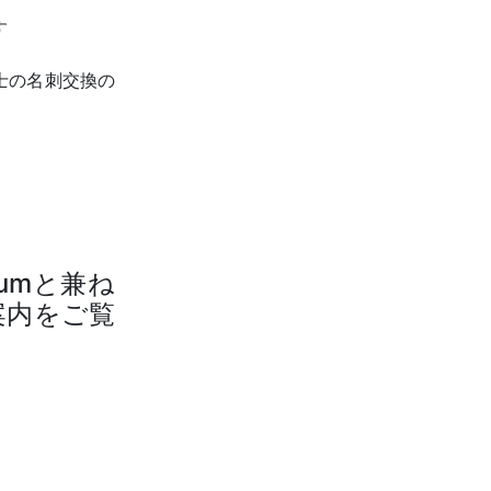
す
士の名刺交換の
rumと兼ね
案内をご覧