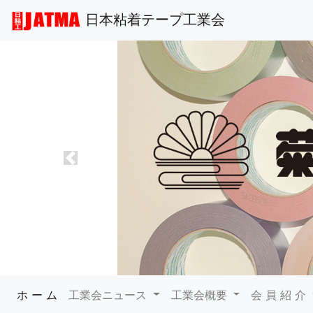
日本粘着テープ工業会
Previous
(current)
ホ ー ム
工業会ニュース
工業会概要
会 員 紹 介