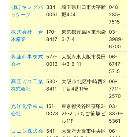
(株)キングパ
334-
埼玉県川口市大字新
048-
ッケージ
0061
堀404
285-
7515
株式会社 倉
170-
東京都豊島区東池袋
03-
本産業
8417
3-7-4
3989-
6700
興亜商事株式
577-
大阪府東大阪市長田
06-
会社
0013
中3-6-11
6747-
5715
高圧ガス工業
530-
大阪市北区中崎西2
06-
株式会社
8411
丁目4番11号
7711-
2570
光洋化学株式
151-
東京都渋谷区笹塚2-
03-
会社
0073
26-2 いちご笹塚ビ
3379-
ル11F
5361
コニシ株式会
541-
大阪府大阪市中央区
06-