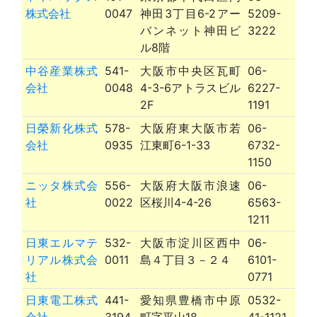
株式会社
0047
神田3丁目6-2アー
5209-
バンネット神田ビ
3222
ル8階
中谷産業株式
541-
大阪市中央区瓦町
06-
会社
0048
4-3-6アトラスビル
6227-
2F
1191
日榮新化株式
578-
大阪府東大阪市若
06-
会社
0935
江東町6-1-33
6732-
1150
ニッタ株式会
556-
大阪府大阪市浪速
06-
社
0022
区桜川4-4-26
6563-
1211
日東エルマテ
532-
大阪市淀川区西中
06-
リアル株式会
0011
島４丁目３－２４
6101-
社
0771
日東電工株式
441-
愛知県豊橋市中原
0532-
会社
3194
町字平山18
41-1121