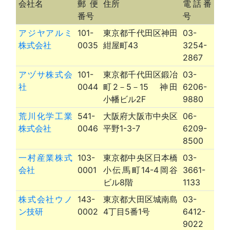
会社名
郵便
住所
電話番
番号
号
アジヤアルミ
101-
東京都千代田区神田
03-
株式会社
0035
紺屋町43
3254-
2867
アヅサ株式会
101-
東京都千代田区鍛冶
03-
社
0044
町2－5－15 神田
6206-
小幡ビル2F
9880
荒川化学工業
541-
大阪府大阪市中央区
06-
株式会社
0046
平野1-3-7
6209-
8500
一村産業株式
103-
東京都中央区日本橋
03-
会社
0001
小伝馬町14-4岡谷
3661-
ビル8階
1133
株式会社ウノ
143-
東京都大田区城南島
03-
ン技研
0002
4丁目5番1号
6412-
9022