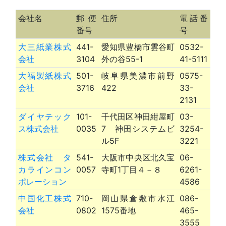
会社名
郵便
住所
電話番
番号
号
大三紙業株式
441-
愛知県豊橋市雲谷町
0532-
会社
3104
外の谷55-1
41-5111
大福製紙株式
501-
岐阜県美濃市前野
0575-
会社
3716
422
33-
2131
ダイヤテック
101-
千代田区神田紺屋町
03-
ス株式会社
0035
7 神田システムビ
3254-
ル5F
3221
株式会社 タ
541-
大阪市中央区北久宝
06-
カラインコン
0057
寺町1丁目４－８
6261-
ポレーション
4586
中国化工株式
710-
岡山県倉敷市水江
086-
会社
0802
1575番地
465-
3555