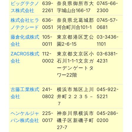
ビッグテクノ
639-
奈良県御所市大
0745-66-
ス株式会社
2261
字城山台166-17
2300
株式会社ヒラ
636-
奈良県北葛城郡
0745-57-
ノテクシード
0051
河合町川合101-1
0681
藤倉化成株式
105-
東京都港区芝公
03-3436-
会社
0011
園2-6-15
1101
ZACROS株式
112-
東京都文京区小
03-6381-
会社
0002
石川1-1-1文京ガ
4231
ーデンゲートタ
ワー22階
古藤工業株式
241-
横浜市旭区上川
045-922-
会社
0802
井町２２３５－
5221
７
ヘンケルジャ
225-
神奈川県横浜市
045-286-
パン株式会社
0017
磯子区新磯子町
0200
27-7