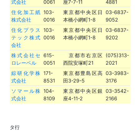
式会社
0061
座7-7-11
4881
住化加工紙
103-
東京都中央区日
03-6837-
株式会社
0016
本橋小網町1-8
9052
住化プラス
103-
東京都中央区日
03-6837-
テック株式
0016
本橋小網町1-8
9202
会社
株式会社セ
615-
京都市右京区
(075)313-
ロレーベル
0051
西院安塚町21
2021
綜研化学株
171-
東京都豊島区高
03-3983-
式会社
8531
田3-29-5
3176
ソマール株
104-
東京都中央区銀
03-3542-
式会社
8109
座4-11-2
2166
タ行